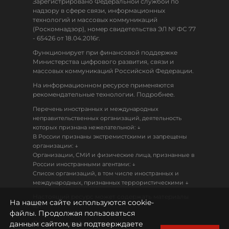
Зарегистрировано Федеральной службой по
надзору в сфере связи, информационных
технологий и массовых коммуникаций
(Роскомнадзор), номер свидетельства ЭЛ № ФС 77
- 65426 от 18.04.2016г.
Функционирует при финансовой поддержке
Министерства цифрового развития, связи и
массовых коммуникаций Российской Федерации.
На информационном ресурсе применяются
рекомендательные технологии. Подробнее.
Перечень иностранных и международных
неправительственных организаций, деятельность
↓
которых признана нежелательной:
В России признаны экстремистскими и запрещены
↓
организации:
Организации, СМИ и физические лица, признанные в
↓
России иностранными агентами:
Список организаций, в том числе иностранных и
↓
международных, признанных террористическими
Настоящий ресурс может содержать материалы
На нашем сайте используются cookie-
18+
файлы. Продолжая пользоваться
данным сайтом, вы подтверждаете
Политика конфиденциальности