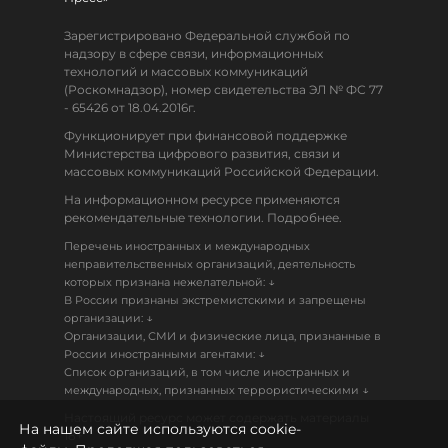
Зарегистрировано Федеральной службой по
надзору в сфере связи, информационных
технологий и массовых коммуникаций
(Роскомнадзор), номер свидетельства ЭЛ № ФС 77
- 65426 от 18.04.2016г.
Функционирует при финансовой поддержке
Министерства цифрового развития, связи и
массовых коммуникаций Российской Федерации.
На информационном ресурсе применяются
рекомендательные технологии. Подробнее.
Перечень иностранных и международных
неправительственных организаций, деятельность
↓
которых признана нежелательной:
В России признаны экстремистскими и запрещены
↓
организации:
Организации, СМИ и физические лица, признанные в
↓
России иностранными агентами:
Список организаций, в том числе иностранных и
↓
международных, признанных террористическими
Настоящий ресурс может содержать материалы
На нашем сайте используются cookie-
18+