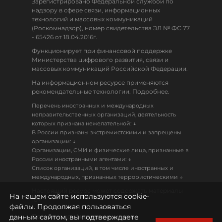
Зарегистрировано Федеральной службой по
надзору в сфере связи, информационных
технологий и массовых коммуникаций
(Роскомнадзор), номер свидетельства ЭЛ № ФС 77
- 65426 от 18.04.2016г.
Функционирует при финансовой поддержке
Министерства цифрового развития, связи и
массовых коммуникаций Российской Федерации.
На информационном ресурсе применяются
рекомендательные технологии. Подробнее.
Перечень иностранных и международных
неправительственных организаций, деятельность
↓
которых признана нежелательной:
В России признаны экстремистскими и запрещены
↓
организации:
Организации, СМИ и физические лица, признанные в
↓
России иностранными агентами:
Список организаций, в том числе иностранных и
↓
международных, признанных террористическими
Настоящий ресурс может содержать материалы
На нашем сайте используются cookie-
18+
файлы. Продолжая пользоваться
данным сайтом, вы подтверждаете
Политика конфиденциальности