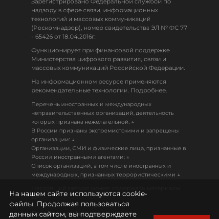
Зарегистрировано Федеральной службой по
надзору в сфере связи, информационных
технологий и массовых коммуникаций
(Роскомнадзор), номер свидетельства ЭЛ № ФС 77
- 65426 от 18.04.2016г.
Функционирует при финансовой поддержке
Министерства цифрового развития, связи и
массовых коммуникаций Российской Федерации.
На информационном ресурсе применяются
рекомендательные технологии. Подробнее.
Перечень иностранных и международных
неправительственных организаций, деятельность
↓
которых признана нежелательной:
В России признаны экстремистскими и запрещены
↓
организации:
Организации, СМИ и физические лица, признанные в
↓
России иностранными агентами:
Список организаций, в том числе иностранных и
↓
международных, признанных террористическими
Настоящий ресурс может содержать материалы
На нашем сайте используются cookie-
18+
файлы. Продолжая пользоваться
данным сайтом, вы подтверждаете
Политика конфиденциальности