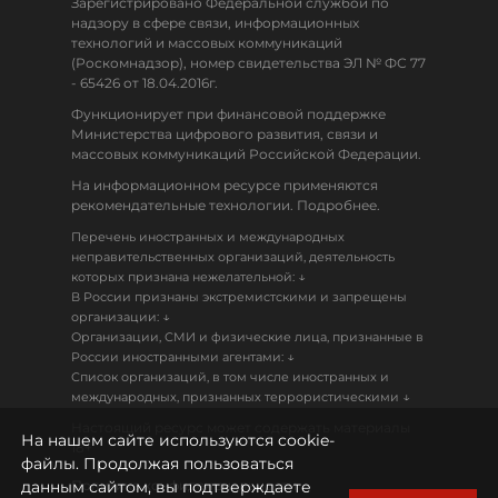
Зарегистрировано Федеральной службой по
надзору в сфере связи, информационных
технологий и массовых коммуникаций
(Роскомнадзор), номер свидетельства ЭЛ № ФС 77
- 65426 от 18.04.2016г.
Функционирует при финансовой поддержке
Министерства цифрового развития, связи и
массовых коммуникаций Российской Федерации.
На информационном ресурсе применяются
рекомендательные технологии. Подробнее.
Перечень иностранных и международных
неправительственных организаций, деятельность
↓
которых признана нежелательной:
В России признаны экстремистскими и запрещены
↓
организации:
Организации, СМИ и физические лица, признанные в
↓
России иностранными агентами:
Список организаций, в том числе иностранных и
↓
международных, признанных террористическими
Настоящий ресурс может содержать материалы
На нашем сайте используются cookie-
18+
файлы. Продолжая пользоваться
данным сайтом, вы подтверждаете
Политика конфиденциальности