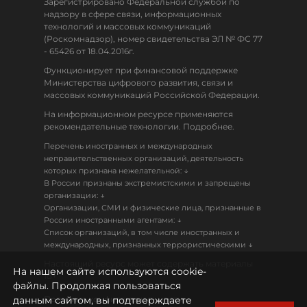
Зарегистрировано Федеральной службой по
надзору в сфере связи, информационных
технологий и массовых коммуникаций
(Роскомнадзор), номер свидетельства ЭЛ № ФС 77
- 65426 от 18.04.2016г.
Функционирует при финансовой поддержке
Министерства цифрового развития, связи и
массовых коммуникаций Российской Федерации.
На информационном ресурсе применяются
рекомендательные технологии. Подробнее.
Перечень иностранных и международных
неправительственных организаций, деятельность
↓
которых признана нежелательной:
В России признаны экстремистскими и запрещены
↓
организации:
Организации, СМИ и физические лица, признанные в
↓
России иностранными агентами:
Список организаций, в том числе иностранных и
↓
международных, признанных террористическими
Настоящий ресурс может содержать материалы
На нашем сайте используются cookie-
18+
файлы. Продолжая пользоваться
данным сайтом, вы подтверждаете
Политика конфиденциальности