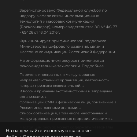
Зарегистрировано Федеральной службой по
надзору в сфере связи, информационных
технологий и массовых коммуникаций
(Роскомнадзор), номер свидетельства ЭЛ № ФС 77
- 65426 от 18.04.2016г.
Функционирует при финансовой поддержке
Министерства цифрового развития, связи и
массовых коммуникаций Российской Федерации.
На информационном ресурсе применяются
рекомендательные технологии. Подробнее.
Перечень иностранных и международных
неправительственных организаций, деятельность
↓
которых признана нежелательной:
В России признаны экстремистскими и запрещены
↓
организации:
Организации, СМИ и физические лица, признанные в
↓
России иностранными агентами:
Список организаций, в том числе иностранных и
↓
международных, признанных террористическими
Настоящий ресурс может содержать материалы
На нашем сайте используются cookie-
18+