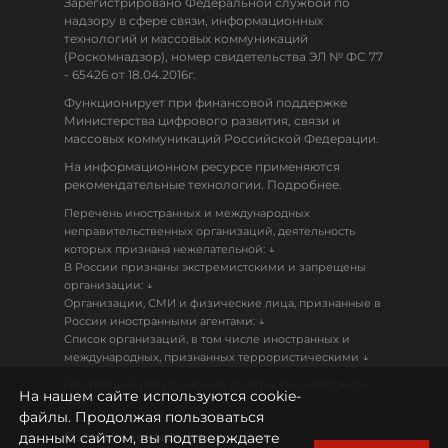
Зарегистрировано Федеральной службой по
надзору в сфере связи, информационных
технологий и массовых коммуникаций
(Роскомнадзор), номер свидетельства ЭЛ № ФС 77
- 65426 от 18.04.2016г.
Функционирует при финансовой поддержке
Министерства цифрового развития, связи и
массовых коммуникаций Российской Федерации.
На информационном ресурсе применяются
рекомендательные технологии. Подробнее.
Перечень иностранных и международных
неправительственных организаций, деятельность
↓
которых признана нежелательной:
В России признаны экстремистскими и запрещены
↓
организации:
Организации, СМИ и физические лица, признанные в
↓
России иностранными агентами:
Список организаций, в том числе иностранных и
↓
международных, признанных террористическими
Настоящий ресурс может содержать материалы
На нашем сайте используются cookie-
18+
файлы. Продолжая пользоваться
данным сайтом, вы подтверждаете
Политика конфиденциальности