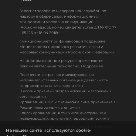
Зарегистрировано Федеральной службой по
надзору в сфере связи, информационных
технологий и массовых коммуникаций
(Роскомнадзор), номер свидетельства ЭЛ № ФС 77
- 65426 от 18.04.2016г.
Функционирует при финансовой поддержке
Министерства цифрового развития, связи и
массовых коммуникаций Российской Федерации.
На информационном ресурсе применяются
рекомендательные технологии. Подробнее.
Перечень иностранных и международных
неправительственных организаций, деятельность
↓
которых признана нежелательной:
В России признаны экстремистскими и запрещены
↓
организации:
Организации, СМИ и физические лица, признанные в
↓
России иностранными агентами:
Список организаций, в том числе иностранных и
↓
международных, признанных террористическими
Настоящий ресурс может содержать материалы
На нашем сайте используются cookie-
18+