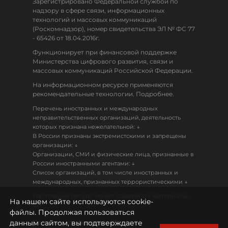
Зарегистрировано Федеральной службой по
надзору в сфере связи, информационных
технологий и массовых коммуникаций
(Роскомнадзор), номер свидетельства ЭЛ № ФС 77
- 65426 от 18.04.2016г.
Функционирует при финансовой поддержке
Министерства цифрового развития, связи и
массовых коммуникаций Российской Федерации.
На информационном ресурсе применяются
рекомендательные технологии. Подробнее.
Перечень иностранных и международных
неправительственных организаций, деятельность
↓
которых признана нежелательной:
В России признаны экстремистскими и запрещены
↓
организации:
Организации, СМИ и физические лица, признанные в
↓
России иностранными агентами:
Список организаций, в том числе иностранных и
↓
международных, признанных террористическими
Настоящий ресурс может содержать материалы
На нашем сайте используются cookie-
18+
файлы. Продолжая пользоваться
данным сайтом, вы подтверждаете
Политика конфиденциальности