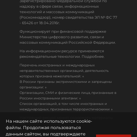
Зарегистрировано Федеральной службой по
надзору в сфере связи, информационных
технологий и массовых коммуникаций
(Роскомнадзор), номер свидетельства ЭЛ № ФС 77
- 65426 от 18.04.2016г.
Функционирует при финансовой поддержке
Министерства цифрового развития, связи и
массовых коммуникаций Российской Федерации.
На информационном ресурсе применяются
рекомендательные технологии. Подробнее.
Перечень иностранных и международных
неправительственных организаций, деятельность
↓
которых признана нежелательной:
В России признаны экстремистскими и запрещены
↓
организации:
Организации, СМИ и физические лица, признанные в
↓
России иностранными агентами:
Список организаций, в том числе иностранных и
↓
международных, признанных террористическими
Настоящий ресурс может содержать материалы
На нашем сайте используются cookie-
18+
файлы. Продолжая пользоваться
данным сайтом, вы подтверждаете
Политика конфиденциальности