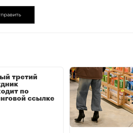
править
ый третий
удник
одит по
нговой ссылке