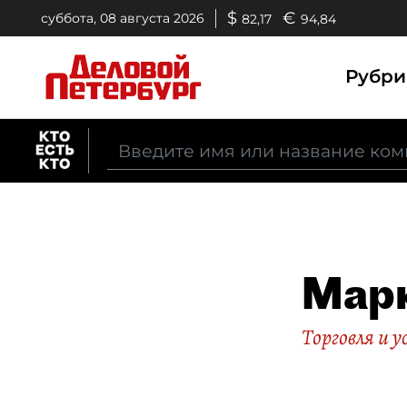
$
€
суббота, 08 августа 2026
82,17
94,84
Рубр
Мар
Торговля и у