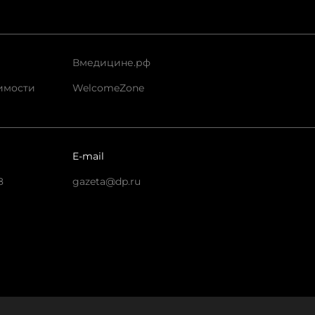
Вмедицине.рф
имости
WelcomeZone
E-mail
8
gazeta@dp.ru