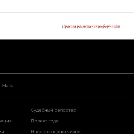
Правила размещения информации
Макс
Судебный репортер
рация
Проект года
ия
Новости подписчиков