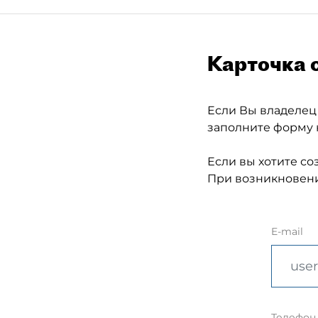
Карточка 
Если Вы владелец
заполните форму 
Если вы хотите со
При возникновени
E-mail
Телефон