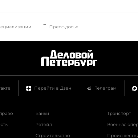
пециализации
Пресс-досье
акте
Перейти в Дзен
Телеграм
право
Банки
Транспорт
сть
Ретейл
Военная опе
Строительство
Происшеств