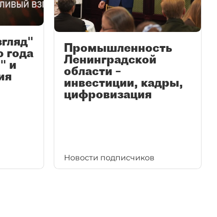
згляд"
Промышленность
ю года
Ленинградской
" и
области –
ия
инвестиции, кадры,
цифровизация
Новости подписчиков