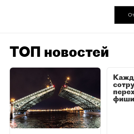
От
ТОП новостей
Кажд
сотр
перех
фиши