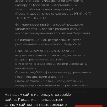
Зарегистрировано Федеральной службой по
надзору в сфере связи, информационных
технологий и массовых коммуникаций
(Роскомнадзор), номер свидетельства ЭЛ № ФС 77
- 65426 от 18.04.2016г.
Функционирует при финансовой поддержке
Министерства цифрового развития, связи и
массовых коммуникаций Российской Федерации.
На информационном ресурсе применяются
рекомендательные технологии. Подробнее.
Перечень иностранных и международных
неправительственных организаций, деятельность
↓
которых признана нежелательной:
В России признаны экстремистскими и запрещены
↓
организации:
Организации, СМИ и физические лица, признанные в
↓
России иностранными агентами:
Список организаций, в том числе иностранных и
↓
международных, признанных террористическими
Настоящий ресурс может содержать материалы
На нашем сайте используются cookie-
18+
файлы. Продолжая пользоваться
данным сайтом, вы подтверждаете
Политика конфиденциальности