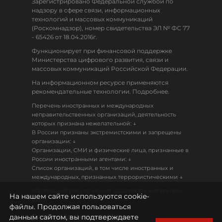
Зарегистрировано Федеральной службой по
надзору в сфере связи, информационных
технологий и массовых коммуникаций
(Роскомнадзор), номер свидетельства ЭЛ № ФС 77
- 65426 от 18.04.2016г.
Функционирует при финансовой поддержке
Министерства цифрового развития, связи и
массовых коммуникаций Российской Федерации.
На информационном ресурсе применяются
рекомендательные технологии. Подробнее.
Перечень иностранных и международных
неправительственных организаций, деятельность
↓
которых признана нежелательной:
В России признаны экстремистскими и запрещены
↓
организации:
Организации, СМИ и физические лица, признанные в
↓
России иностранными агентами:
Список организаций, в том числе иностранных и
↓
международных, признанных террористическими
Настоящий ресурс может содержать материалы
На нашем сайте используются cookie-
18+
файлы. Продолжая пользоваться
данным сайтом, вы подтверждаете
Политика конфиденциальности