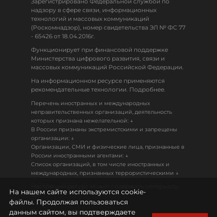
Зарегистрировано Федеральной службой по
надзору в сфере связи, информационных
технологий и массовых коммуникаций
(Роскомнадзор), номер свидетельства ЭЛ № ФС 77
- 65426 от 18.04.2016г.
Функционирует при финансовой поддержке
Министерства цифрового развития, связи и
массовых коммуникаций Российской Федерации.
На информационном ресурсе применяются
рекомендательные технологии. Подробнее.
Перечень иностранных и международных
неправительственных организаций, деятельность
↓
которых признана нежелательной:
В России признаны экстремистскими и запрещены
↓
организации:
Организации, СМИ и физические лица, признанные в
↓
России иностранными агентами:
Список организаций, в том числе иностранных и
↓
международных, признанных террористическими
Настоящий ресурс может содержать материалы
На нашем сайте используются cookie-
18+
файлы. Продолжая пользоваться
данным сайтом, вы подтверждаете
Политика конфиденциальности