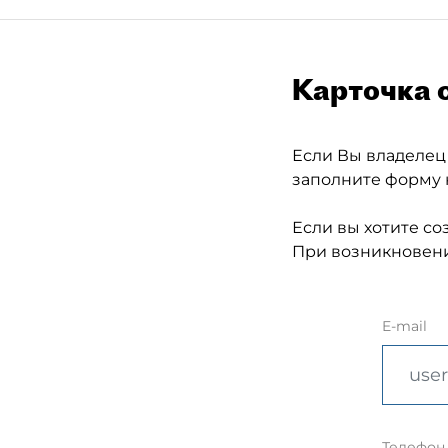
Карточка 
Если Вы владелец
заполните форму 
Если вы хотите со
При возникновени
E-mail
Телефон