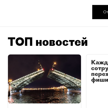
От
ТОП новостей
Кажд
сотр
перех
фиши