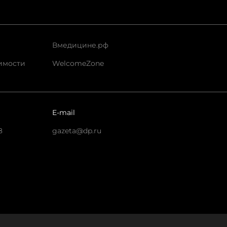
Вмедицине.рф
имости
WelcomeZone
E-mail
8
gazeta@dp.ru