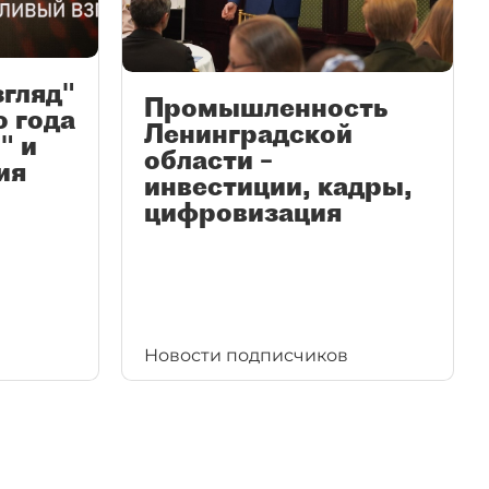
згляд"
Промышленность
ю года
Ленинградской
" и
области –
ия
инвестиции, кадры,
цифровизация
Новости подписчиков