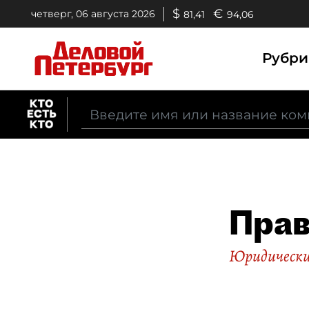
$
€
четверг, 06 августа 2026
81,41
94,06
Рубр
Прав
Юридические