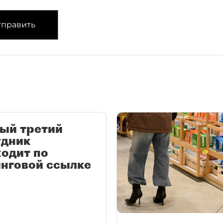
править
ый третий
удник
одит по
нговой ссылке