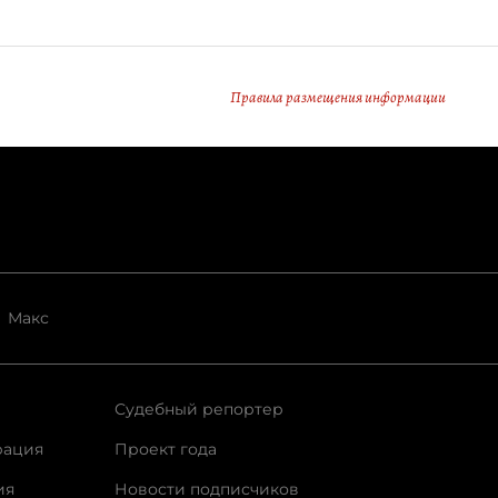
Правила размещения информации
Макс
Судебный репортер
рация
Проект года
ия
Новости подписчиков