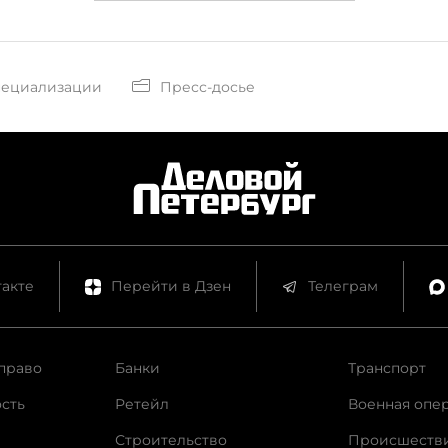
пециализации
Пресс-досье
акте
Перейти в Дзен
Телеграм
право
Банки
Транспорт
сть
Ретейл
Военная опе
Строительство
Происшеств