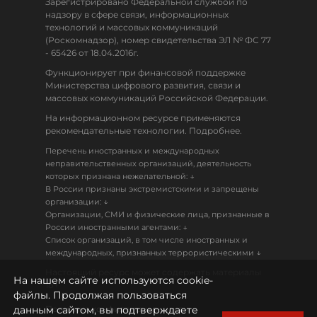
Зарегистрировано Федеральной службой по
надзору в сфере связи, информационных
технологий и массовых коммуникаций
(Роскомнадзор), номер свидетельства ЭЛ № ФС 77
- 65426 от 18.04.2016г.
Функционирует при финансовой поддержке
Министерства цифрового развития, связи и
массовых коммуникаций Российской Федерации.
На информационном ресурсе применяются
рекомендательные технологии. Подробнее.
Перечень иностранных и международных
неправительственных организаций, деятельность
↓
которых признана нежелательной:
В России признаны экстремистскими и запрещены
↓
организации:
Организации, СМИ и физические лица, признанные в
↓
России иностранными агентами:
Список организаций, в том числе иностранных и
↓
международных, признанных террористическими
Настоящий ресурс может содержать материалы
На нашем сайте используются cookie-
18+
файлы. Продолжая пользоваться
данным сайтом, вы подтверждаете
Политика конфиденциальности