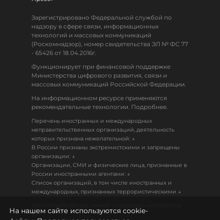
Зарегистрировано Федеральной службой по
надзору в сфере связи, информационных
технологий и массовых коммуникаций
(Роскомнадзор), номер свидетельства ЭЛ № ФС 77
- 65426 от 18.04.2016г.
Функционирует при финансовой поддержке
Министерства цифрового развития, связи и
массовых коммуникаций Российской Федерации.
На информационном ресурсе применяются
рекомендательные технологии. Подробнее.
Перечень иностранных и международных
неправительственных организаций, деятельность
↓
которых признана нежелательной:
В России признаны экстремистскими и запрещены
↓
организации:
Организации, СМИ и физические лица, признанные в
↓
России иностранными агентами:
Список организаций, в том числе иностранных и
↓
международных, признанных террористическими
Настоящий ресурс может содержать материалы
На нашем сайте используются cookie-
18+