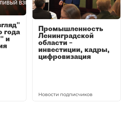
згляд"
Промышленность
ю года
Ленинградской
" и
области –
ия
инвестиции, кадры,
цифровизация
Новости подписчиков