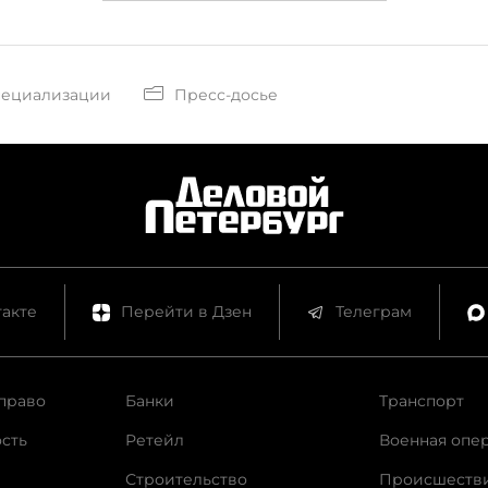
пециализации
Пресс-досье
акте
Перейти в Дзен
Телеграм
право
Банки
Транспорт
сть
Ретейл
Военная опе
Строительство
Происшеств