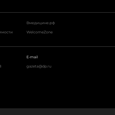
Вмедицине.рф
имости
WelcomeZone
E-mail
8
gazeta@dp.ru