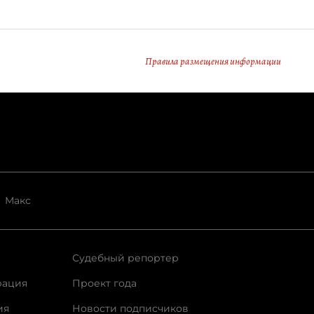
Правила размещения информации
Макс
Судебный репортер
рация
Проект года
ия
Новости подписчиков