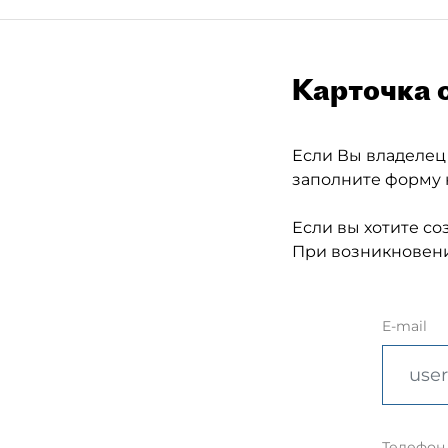
Карточка 
Если Вы владелец
заполните форму 
Если вы хотите со
При возникновени
E-mail
Телефон