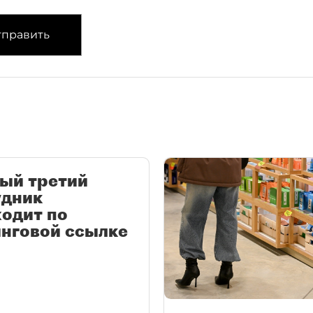
править
ый третий
удник
одит по
нговой ссылке