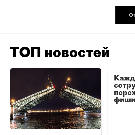
От
ТОП новостей
Кажд
сотр
перех
фиши