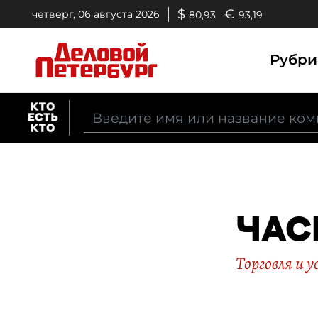
$
€
четверг, 06 августа 2026
80,93
93,19
Рубр
ЧАС
Торговля и у