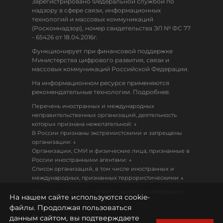
Зарегистрировано Федеральной службой по
надзору в сфере связи, информационных
технологий и массовых коммуникаций
(Роскомнадзор), номер свидетельства ЭЛ № ФС 77
- 65426 от 18.04.2016г.
Функционирует при финансовой поддержке
Министерства цифрового развития, связи и
массовых коммуникаций Российской Федерации.
На информационном ресурсе применяются
рекомендательные технологии. Подробнее.
Перечень иностранных и международных
неправительственных организаций, деятельность
↓
которых признана нежелательной:
В России признаны экстремистскими и запрещены
↓
организации:
Организации, СМИ и физические лица, признанные в
↓
России иностранными агентами:
Список организаций, в том числе иностранных и
↓
международных, признанных террористическими
Настоящий ресурс может содержать материалы
На нашем сайте используются cookie-
18+
файлы. Продолжая пользоваться
данным сайтом, вы подтверждаете
Политика конфиденциальности