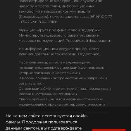
Зарегистрировано Федеральной службой по
надзору в сфере связи, информационных
технологий и массовых коммуникаций
(Роскомнадзор), номер свидетельства ЭЛ № ФС 77
- 65426 от 18.04.2016г.
Функционирует при финансовой поддержке
Министерства цифрового развития, связи и
массовых коммуникаций Российской Федерации.
На информационном ресурсе применяются
рекомендательные технологии. Подробнее.
Перечень иностранных и международных
неправительственных организаций, деятельность
↓
которых признана нежелательной:
В России признаны экстремистскими и запрещены
↓
организации:
Организации, СМИ и физические лица, признанные в
↓
России иностранными агентами:
Список организаций, в том числе иностранных и
↓
международных, признанных террористическими
Настоящий ресурс может содержать материалы
На нашем сайте используются cookie-
18+
файлы. Продолжая пользоваться
данным сайтом, вы подтверждаете
Политика конфиденциальности