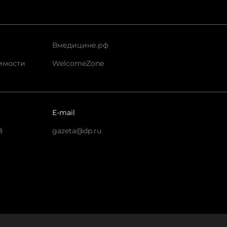
Вмедицине.рф
имости
WelcomeZone
E-mail
8
gazeta@dp.ru