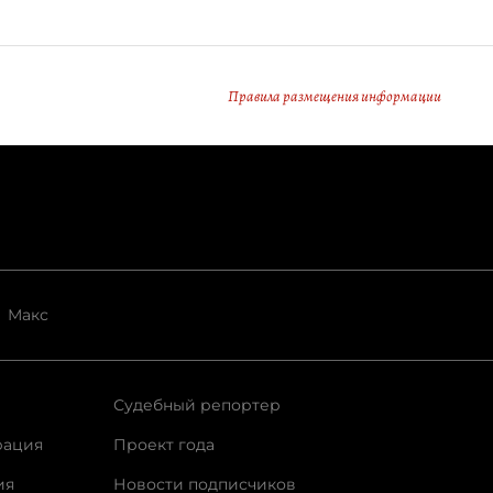
Правила размещения информации
Макс
Судебный репортер
рация
Проект года
ия
Новости подписчиков