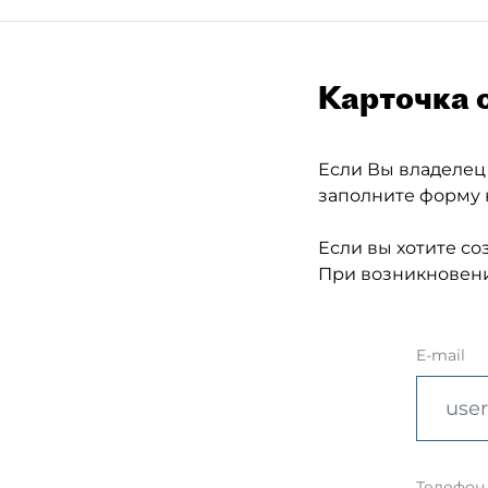
Карточка 
Если Вы владелец
заполните форму 
Если вы хотите со
При возникновени
E-mail
Телефон