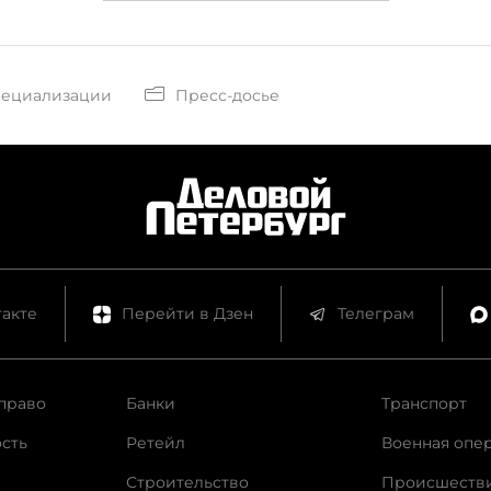
пециализации
Пресс-досье
акте
Перейти в Дзен
Телеграм
право
Банки
Транспорт
сть
Ретейл
Военная опе
Строительство
Происшеств