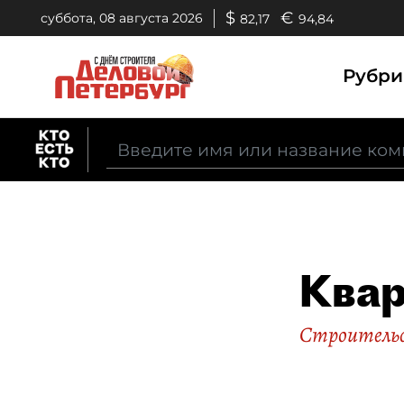
$
€
суббота, 08 августа 2026
82,17
94,84
Рубр
Квар
Строительс