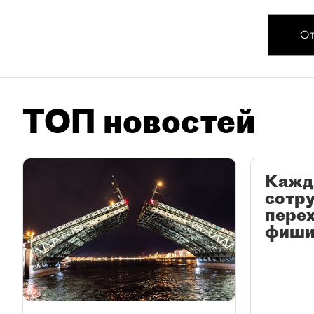
От
ТОП новостей
Кажд
сотр
перех
фиши