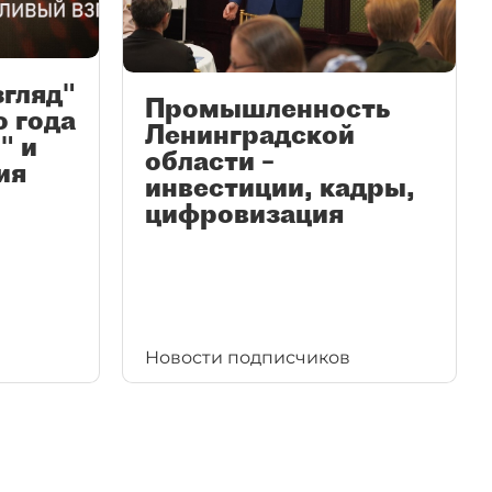
згляд"
Промышленность
ю года
Ленинградской
" и
области –
ия
инвестиции, кадры,
цифровизация
Новости подписчиков