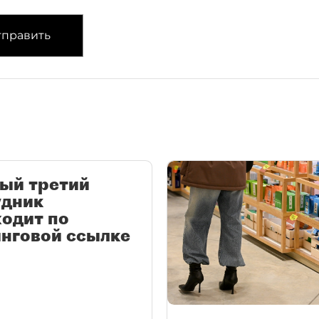
править
ый третий
удник
одит по
нговой ссылке