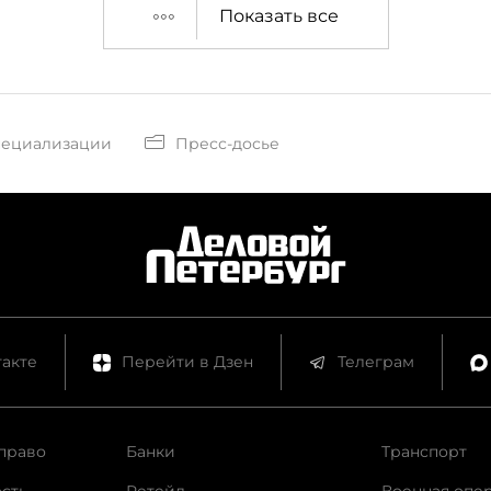
Показать все
пециализации
Пресс-досье
акте
Перейти в Дзен
Телеграм
право
Банки
Транспорт