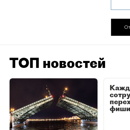
От
ТОП новостей
Кажд
сотр
перех
фиши