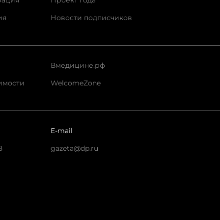
рация
Проект года
ия
Новости подписчиков
Вмедицине.рф
имости
WelcomeZone
E-mail
8
gazeta@dp.ru