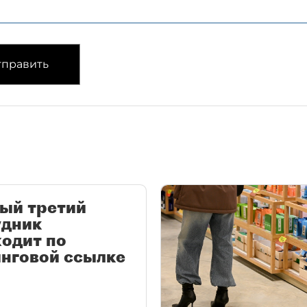
править
ый третий
удник
одит по
нговой ссылке