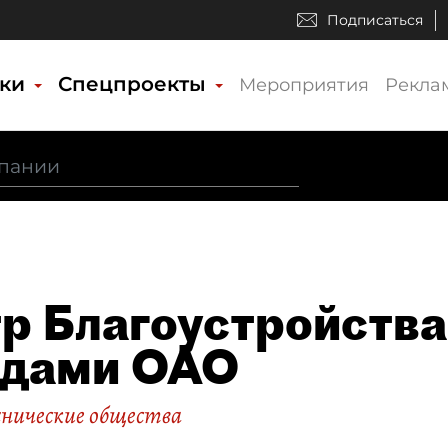
Подписаться
ики
Спецпроекты
Мероприятия
Рекла
р Благоустройства
одами ОАО
нические общества