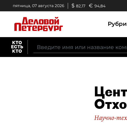
$
€
пятница, 07 августа 2026
82,17
94,84
Рубр
Цент
Отх
Научно-тех