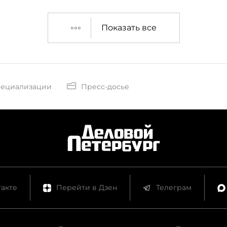
Показать все
пециализации
Пресс-досье
акте
Перейти в Дзен
Телеграм