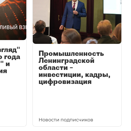
згляд"
Промышленность
ю года
Ленинградской
" и
области –
ия
инвестиции, кадры,
цифровизация
Новости подписчиков