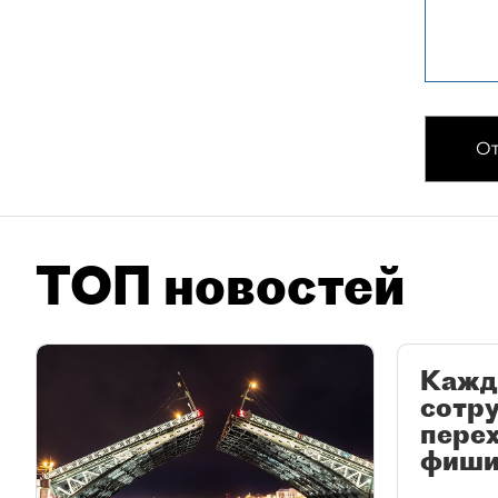
От
ТОП новостей
Кажд
сотр
перех
фиши