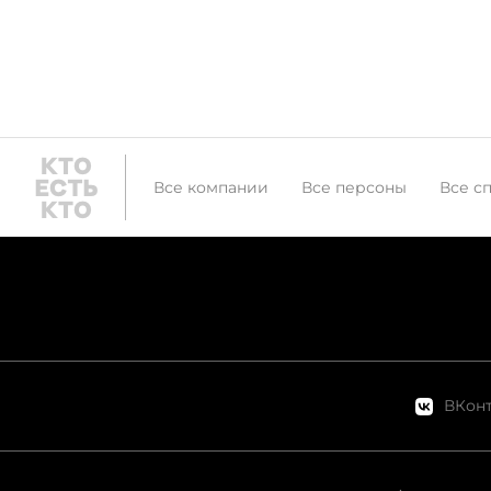
Все компании
Все персоны
Все с
ВКонт