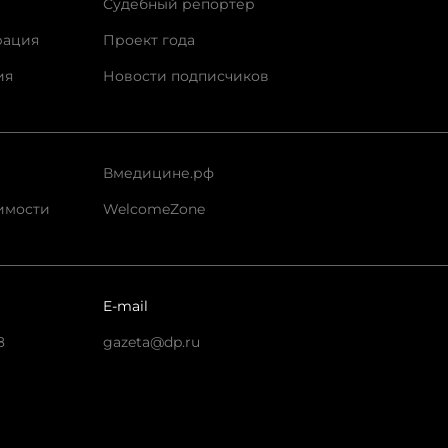
Судебный репортер
рация
Проект года
ия
Новости подписчиков
Вмедицине.рф
имости
WelcomeZone
E-mail
8
gazeta@dp.ru