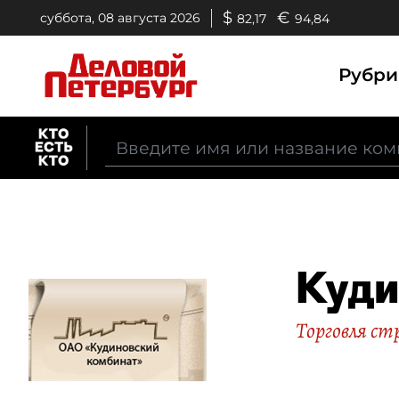
$
€
суббота, 08 августа 2026
82,17
94,84
Рубр
Куди
Торговля с