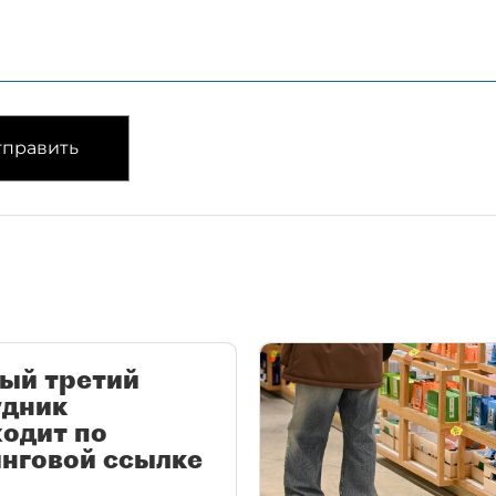
править
ый третий
удник
одит по
нговой ссылке