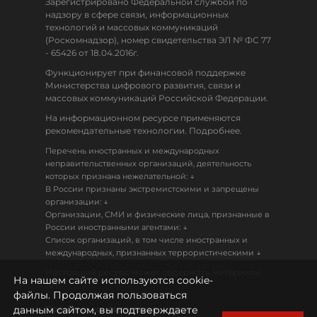
Зарегистрировано Федеральной службой по
надзору в сфере связи, информационных
технологий и массовых коммуникаций
(Роскомнадзор), номер свидетельства ЭЛ № ФС 77
- 65426 от 18.04.2016г.
Функционирует при финансовой поддержке
Министерства цифрового развития, связи и
массовых коммуникаций Российской Федерации.
На информационном ресурсе применяются
рекомендательные технологии. Подробнее.
Перечень иностранных и международных
неправительственных организаций, деятельность
↓
которых признана нежелательной:
В России признаны экстремистскими и запрещены
↓
организации:
Организации, СМИ и физические лица, признанные в
↓
России иностранными агентами:
Список организаций, в том числе иностранных и
↓
международных, признанных террористическими
Настоящий ресурс может содержать материалы
На нашем сайте используются cookie-
18+
файлы. Продолжая пользоваться
данным сайтом, вы подтверждаете
Политика конфиденциальности