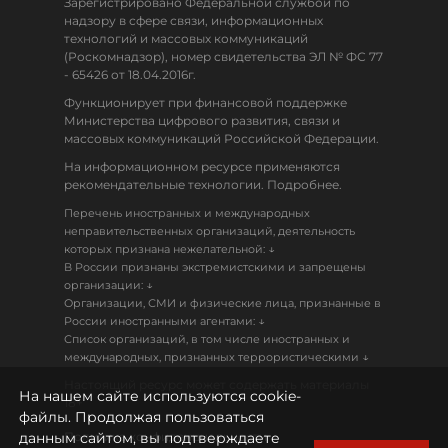
Зарегистрировано Федеральной службой по
надзору в сфере связи, информационных
технологий и массовых коммуникаций
(Роскомнадзор), номер свидетельства ЭЛ № ФС 77
- 65426 от 18.04.2016г.
Функционирует при финансовой поддержке
Министерства цифрового развития, связи и
массовых коммуникаций Российской Федерации.
На информационном ресурсе применяются
рекомендательные технологии. Подробнее.
Перечень иностранных и международных
неправительственных организаций, деятельность
↓
которых признана нежелательной:
В России признаны экстремистскими и запрещены
↓
организации:
Организации, СМИ и физические лица, признанные в
↓
России иностранными агентами:
Список организаций, в том числе иностранных и
↓
международных, признанных террористическими
Настоящий ресурс может содержать материалы
На нашем сайте используются cookie-
18+
файлы. Продолжая пользоваться
данным сайтом, вы подтверждаете
Политика конфиденциальности