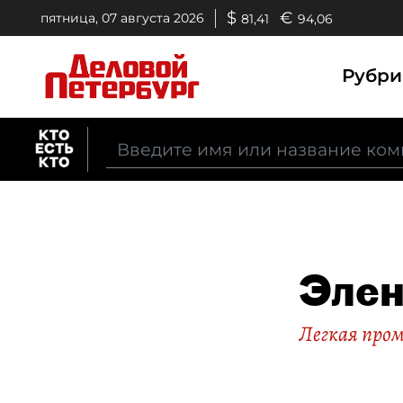
$
€
пятница, 07 августа 2026
81,41
94,06
Рубр
Эле
Легкая про