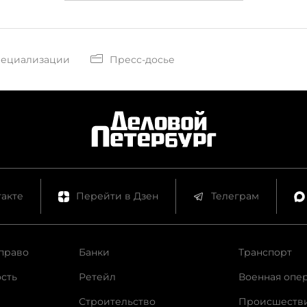
пециализации
Пресс-досье
акте
Перейти в Дзен
Телеграм
право
Банки
Транспорт
сть
Ретейл
Военная опе
Строительство
Происшеств