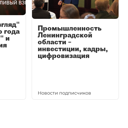
згляд"
Промышленность
ю года
Ленинградской
" и
области –
ия
инвестиции, кадры,
цифровизация
Новости подписчиков