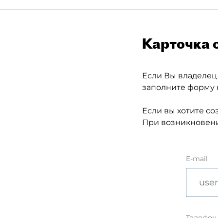
Карточка 
Если Вы владелец
заполните форму 
Если вы хотите со
При возникновени
E-mail
Телефон