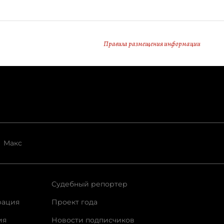
Правила размещения информации
Макс
Судебный репортер
рация
Проект года
ия
Новости подписчиков