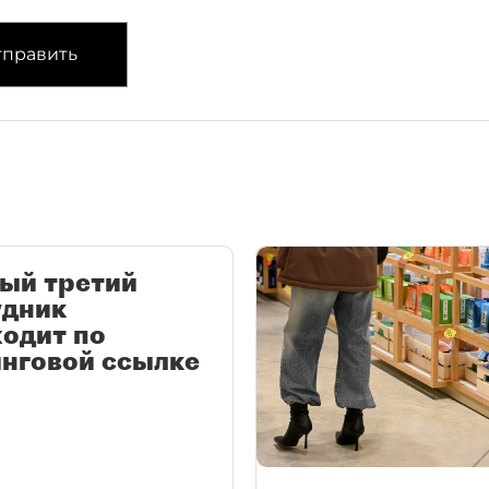
править
ый третий
удник
одит по
нговой ссылке