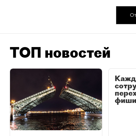
От
ТОП новостей
Кажд
сотр
перех
фиши