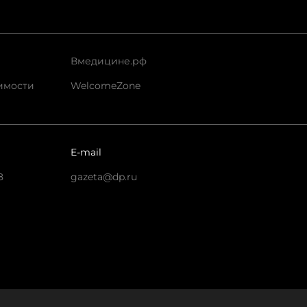
Вмедицине.рф
имости
WelcomeZone
E-mail
8
gazeta@dp.ru