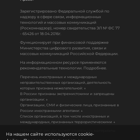
Зарегистрировано Федеральной службой по
надзору в сфере связи, информационных
технологий и массовых коммуникаций
(Роскомнадзор), номер свидетельства ЭЛ № ФС 77
- 65426 от 18.04.2016г.
Функционирует при финансовой поддержке
Министерства цифрового развития, связи и
массовых коммуникаций Российской Федерации.
На информационном ресурсе применяются
рекомендательные технологии. Подробнее.
Перечень иностранных и международных
неправительственных организаций, деятельность
↓
которых признана нежелательной:
В России признаны экстремистскими и запрещены
↓
организации:
Организации, СМИ и физические лица, признанные в
↓
России иностранными агентами:
Список организаций, в том числе иностранных и
↓
международных, признанных террористическими
Настоящий ресурс может содержать материалы
На нашем сайте используются cookie-
18+