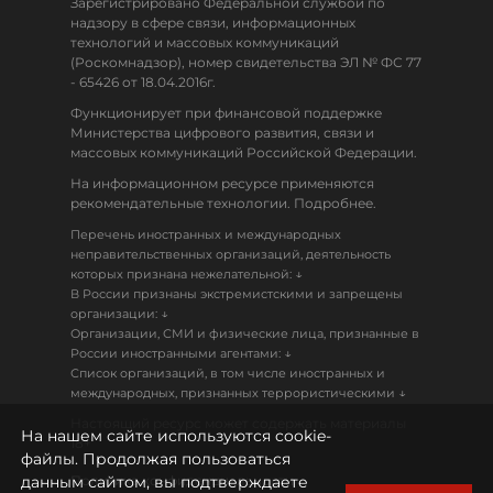
Зарегистрировано Федеральной службой по
надзору в сфере связи, информационных
технологий и массовых коммуникаций
(Роскомнадзор), номер свидетельства ЭЛ № ФС 77
- 65426 от 18.04.2016г.
Функционирует при финансовой поддержке
Министерства цифрового развития, связи и
массовых коммуникаций Российской Федерации.
На информационном ресурсе применяются
рекомендательные технологии. Подробнее.
Перечень иностранных и международных
неправительственных организаций, деятельность
↓
которых признана нежелательной:
В России признаны экстремистскими и запрещены
↓
организации:
Организации, СМИ и физические лица, признанные в
↓
России иностранными агентами:
Список организаций, в том числе иностранных и
↓
международных, признанных террористическими
Настоящий ресурс может содержать материалы
На нашем сайте используются cookie-
18+
файлы. Продолжая пользоваться
данным сайтом, вы подтверждаете
Политика конфиденциальности