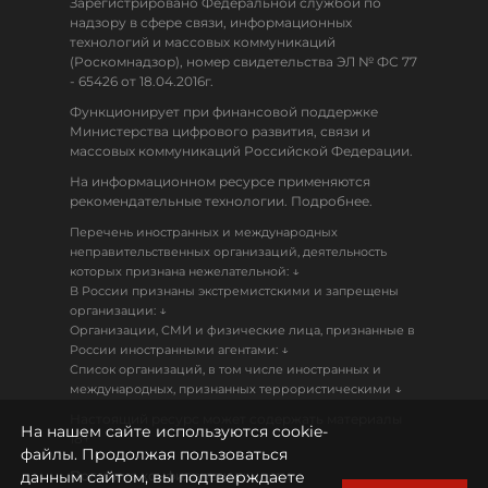
Зарегистрировано Федеральной службой по
надзору в сфере связи, информационных
технологий и массовых коммуникаций
(Роскомнадзор), номер свидетельства ЭЛ № ФС 77
- 65426 от 18.04.2016г.
Функционирует при финансовой поддержке
Министерства цифрового развития, связи и
массовых коммуникаций Российской Федерации.
На информационном ресурсе применяются
рекомендательные технологии. Подробнее.
Перечень иностранных и международных
неправительственных организаций, деятельность
↓
которых признана нежелательной:
В России признаны экстремистскими и запрещены
↓
организации:
Организации, СМИ и физические лица, признанные в
↓
России иностранными агентами:
Список организаций, в том числе иностранных и
↓
международных, признанных террористическими
Настоящий ресурс может содержать материалы
На нашем сайте используются cookie-
18+
файлы. Продолжая пользоваться
данным сайтом, вы подтверждаете
Политика конфиденциальности