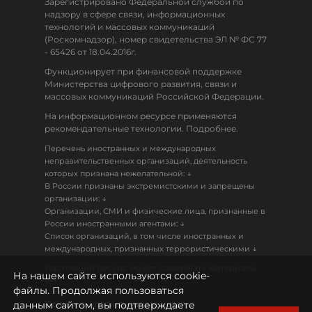
Зарегистрировано Федеральной службой по
надзору в сфере связи, информационных
технологий и массовых коммуникаций
(Роскомнадзор), номер свидетельства ЭЛ № ФС 77
- 65426 от 18.04.2016г.
Функционирует при финансовой поддержке
Министерства цифрового развития, связи и
массовых коммуникаций Российской Федерации.
На информационном ресурсе применяются
рекомендательные технологии. Подробнее.
Перечень иностранных и международных
неправительственных организаций, деятельность
↓
которых признана нежелательной:
В России признаны экстремистскими и запрещены
↓
организации:
Организации, СМИ и физические лица, признанные в
↓
России иностранными агентами:
Список организаций, в том числе иностранных и
↓
международных, признанных террористическими
Настоящий ресурс может содержать материалы
На нашем сайте используются cookie-
18+
файлы. Продолжая пользоваться
данным сайтом, вы подтверждаете
Политика конфиденциальности