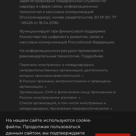
Зарегистрировано Федеральной службой по
надзору в сфере связи, информационных
технологий и массовых коммуникаций
(Роскомнадзор), номер свидетельства ЭЛ № ФС 77
- 65426 от 18.04.2016г.
Функционирует при финансовой поддержке
Министерства цифрового развития, связи и
массовых коммуникаций Российской Федерации.
На информационном ресурсе применяются
рекомендательные технологии. Подробнее.
Перечень иностранных и международных
неправительственных организаций, деятельность
↓
которых признана нежелательной:
В России признаны экстремистскими и запрещены
↓
организации:
Организации, СМИ и физические лица, признанные в
↓
России иностранными агентами:
Список организаций, в том числе иностранных и
↓
международных, признанных террористическими
Настоящий ресурс может содержать материалы
На нашем сайте используются cookie-
18+
файлы. Продолжая пользоваться
данным сайтом, вы подтверждаете
Политика конфиденциальности