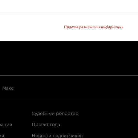
Правила размещения информации
Макс
Судебный репортер
рация
Проект года
ия
Новости подписчиков