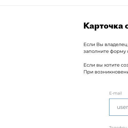
Карточка 
Если Вы владелец
заполните форму 
Если вы хотите со
При возникновени
E-mail
Телефон