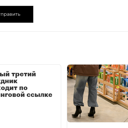
править
ый третий
удник
одит по
нговой ссылке