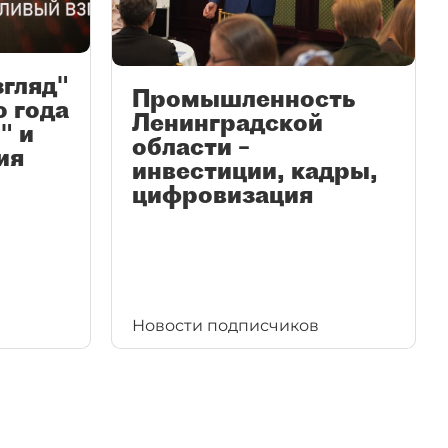
згляд"
Промышленность
ю года
Ленинградской
" и
области –
ия
инвестиции, кадры,
цифровизация
Новости подписчиков