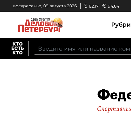
$
€
воскресенье, 09 августа 2026
82,17
94,84
Рубр
Феде
Спортивные