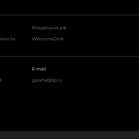
Вмедицине.рф
имости
WelcomeZone
E-mail
8
gazeta@dp.ru