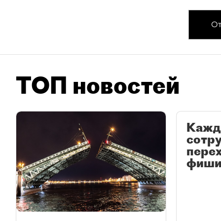
От
ТОП новостей
Кажд
сотр
перех
фиши