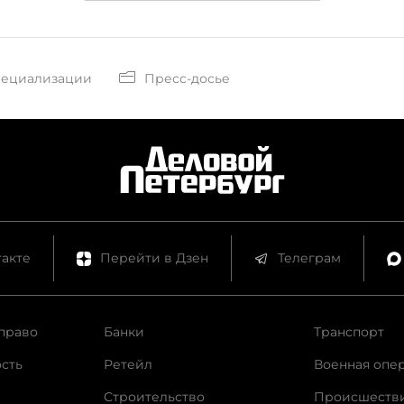
пециализации
Пресс-досье
акте
Перейти в Дзен
Телеграм
право
Банки
Транспорт
сть
Ретейл
Военная опе
Строительство
Происшеств