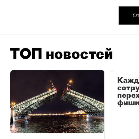
От
ТОП новостей
Кажд
сотр
перех
фиши