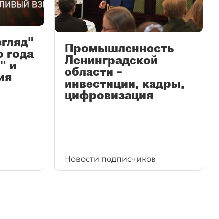
згляд"
Промышленность
ю года
Ленинградской
" и
области –
ия
инвестиции, кадры,
цифровизация
Новости подписчиков