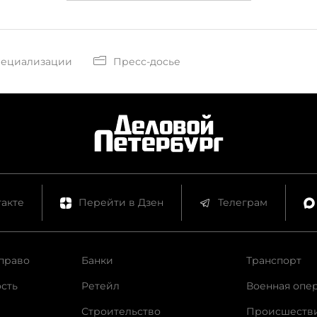
пециализации
Пресс-досье
акте
Перейти в Дзен
Телеграм
право
Банки
Транспорт
сть
Ретейл
Военная опе
Строительство
Происшеств