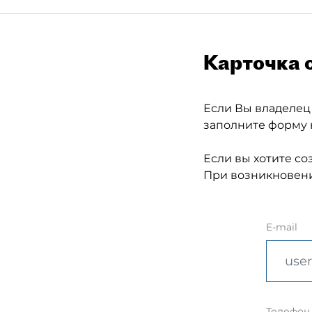
Карточка 
Если Вы владелец
заполните форму 
Если вы хотите со
При возникновени
E-mail
Телефон