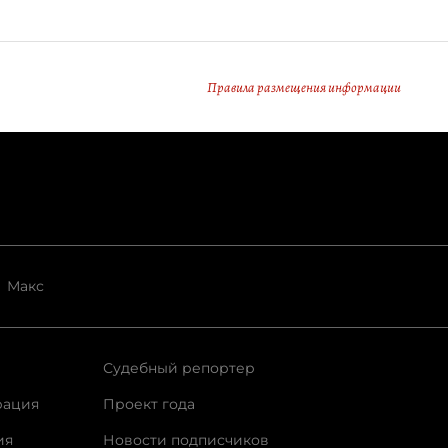
Правила размещения информации
Макс
Судебный репортер
рация
Проект года
ия
Новости подписчиков