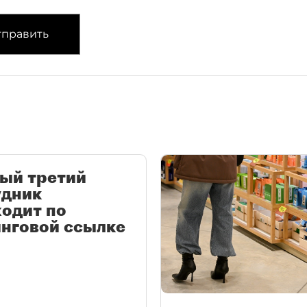
править
ый третий
удник
одит по
нговой ссылке