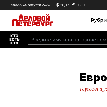
$
€
среда, 05 августа 2026
80,93
93,19
Рубр
Евр
Торговля и у