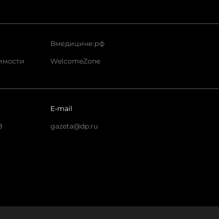
Вмедицине.рф
имости
WelcomeZone
E-mail
8
gazeta@dp.ru