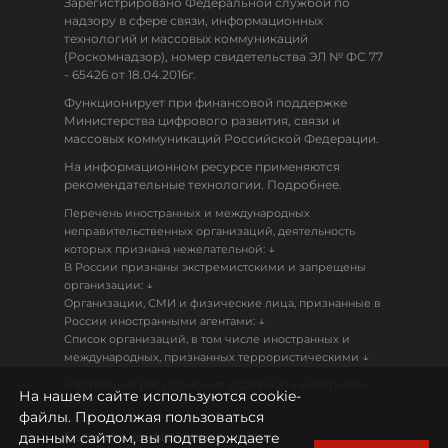
Зарегистрировано Федеральной службой по
надзору в сфере связи, информационных
технологий и массовых коммуникаций
(Роскомнадзор), номер свидетельства ЭЛ № ФС 77
- 65426 от 18.04.2016г.
Функционирует при финансовой поддержке
Министерства цифрового развития, связи и
массовых коммуникаций Российской Федерации.
На информационном ресурсе применяются
рекомендательные технологии. Подробнее.
Перечень иностранных и международных
неправительственных организаций, деятельность
↓
которых признана нежелательной:
В России признаны экстремистскими и запрещены
↓
организации:
Организации, СМИ и физические лица, признанные в
↓
России иностранными агентами:
Список организаций, в том числе иностранных и
↓
международных, признанных террористическими
Настоящий ресурс может содержать материалы
На нашем сайте используются cookie-
18+
файлы. Продолжая пользоваться
данным сайтом, вы подтверждаете
Политика конфиденциальности