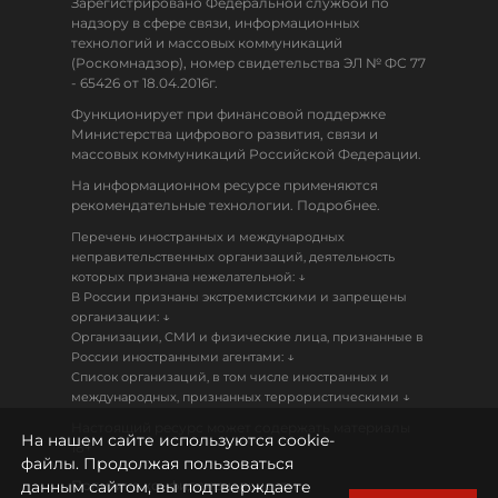
Зарегистрировано Федеральной службой по
надзору в сфере связи, информационных
технологий и массовых коммуникаций
(Роскомнадзор), номер свидетельства ЭЛ № ФС 77
- 65426 от 18.04.2016г.
Функционирует при финансовой поддержке
Министерства цифрового развития, связи и
массовых коммуникаций Российской Федерации.
На информационном ресурсе применяются
рекомендательные технологии. Подробнее.
Перечень иностранных и международных
неправительственных организаций, деятельность
↓
которых признана нежелательной:
В России признаны экстремистскими и запрещены
↓
организации:
Организации, СМИ и физические лица, признанные в
↓
России иностранными агентами:
Список организаций, в том числе иностранных и
↓
международных, признанных террористическими
Настоящий ресурс может содержать материалы
На нашем сайте используются cookie-
18+
файлы. Продолжая пользоваться
данным сайтом, вы подтверждаете
Политика конфиденциальности