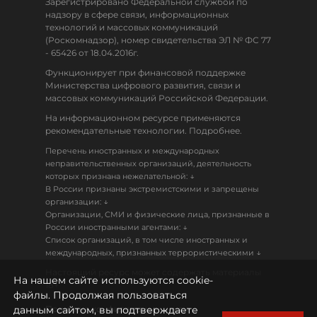
Зарегистрировано Федеральной службой по
надзору в сфере связи, информационных
технологий и массовых коммуникаций
(Роскомнадзор), номер свидетельства ЭЛ № ФС 77
- 65426 от 18.04.2016г.
Функционирует при финансовой поддержке
Министерства цифрового развития, связи и
массовых коммуникаций Российской Федерации.
На информационном ресурсе применяются
рекомендательные технологии. Подробнее.
Перечень иностранных и международных
неправительственных организаций, деятельность
↓
которых признана нежелательной:
В России признаны экстремистскими и запрещены
↓
организации:
Организации, СМИ и физические лица, признанные в
↓
России иностранными агентами:
Список организаций, в том числе иностранных и
↓
международных, признанных террористическими
Настоящий ресурс может содержать материалы
На нашем сайте используются cookie-
18+
файлы. Продолжая пользоваться
данным сайтом, вы подтверждаете
Политика конфиденциальности