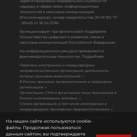
Зарегистрировано Федеральной службой по
надзору в сфере связи, информационных
технологий и массовых коммуникаций
(Роскомнадзор), номер свидетельства ЭЛ № ФС 77
- 65426 от 18.04.2016г.
Функционирует при финансовой поддержке
Министерства цифрового развития, связи и
массовых коммуникаций Российской Федерации.
На информационном ресурсе применяются
рекомендательные технологии. Подробнее.
Перечень иностранных и международных
неправительственных организаций, деятельность
↓
которых признана нежелательной:
В России признаны экстремистскими и запрещены
↓
организации:
Организации, СМИ и физические лица, признанные в
↓
России иностранными агентами:
Список организаций, в том числе иностранных и
↓
международных, признанных террористическими
Настоящий ресурс может содержать материалы
На нашем сайте используются cookie-
18+
файлы. Продолжая пользоваться
данным сайтом, вы подтверждаете
Политика конфиденциальности