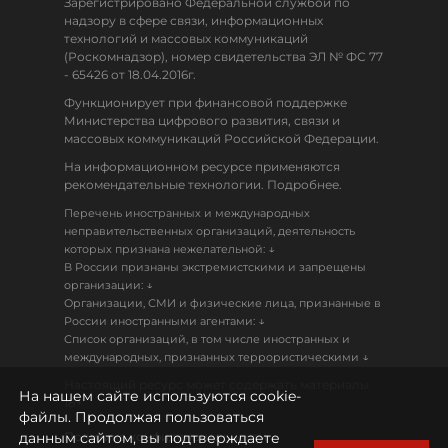
Зарегистрировано Федеральной службой по
надзору в сфере связи, информационных
технологий и массовых коммуникаций
(Роскомнадзор), номер свидетельства ЭЛ № ФС 77
- 65426 от 18.04.2016г.
Функционирует при финансовой поддержке
Министерства цифрового развития, связи и
массовых коммуникаций Российской Федерации.
На информационном ресурсе применяются
рекомендательные технологии. Подробнее.
Перечень иностранных и международных
неправительственных организаций, деятельность
↓
которых признана нежелательной:
В России признаны экстремистскими и запрещены
↓
организации:
Организации, СМИ и физические лица, признанные в
↓
России иностранными агентами:
Список организаций, в том числе иностранных и
↓
международных, признанных террористическими
Настоящий ресурс может содержать материалы
На нашем сайте используются cookie-
18+
файлы. Продолжая пользоваться
данным сайтом, вы подтверждаете
Политика конфиденциальности