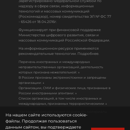
Зарегистрировано Федеральной службой по
надзору в сфере связи, информационных
технологий и массовых коммуникаций
(Роскомнадзор), номер свидетельства ЭЛ № ФС 77
- 65426 от 18.04.2016г.
Функционирует при финансовой поддержке
Министерства цифрового развития, связи и
массовых коммуникаций Российской Федерации.
На информационном ресурсе применяются
рекомендательные технологии. Подробнее.
Перечень иностранных и международных
неправительственных организаций, деятельность
↓
которых признана нежелательной:
В России признаны экстремистскими и запрещены
↓
организации:
Организации, СМИ и физические лица, признанные в
↓
России иностранными агентами:
Список организаций, в том числе иностранных и
↓
международных, признанных террористическими
Настоящий ресурс может содержать материалы
На нашем сайте используются cookie-
18+
файлы. Продолжая пользоваться
данным сайтом, вы подтверждаете
Политика конфиденциальности