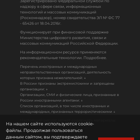
Зарегистрировано Федеральной службой по
надзору в сфере связи, информационных
технологий и массовых коммуникаций
(Роскомнадзор), номер свидетельства ЭЛ № ФС 77
- 65426 от 18.04.2016г.
Функционирует при финансовой поддержке
Министерства цифрового развития, связи и
массовых коммуникаций Российской Федерации.
На информационном ресурсе применяются
рекомендательные технологии. Подробнее.
Перечень иностранных и международных
неправительственных организаций, деятельность
↓
которых признана нежелательной:
В России признаны экстремистскими и запрещены
↓
организации:
Организации, СМИ и физические лица, признанные в
↓
России иностранными агентами:
Список организаций, в том числе иностранных и
↓
международных, признанных террористическими
Настоящий ресурс может содержать материалы
На нашем сайте используются cookie-
18+
файлы. Продолжая пользоваться
данным сайтом, вы подтверждаете
Политика конфиденциальности