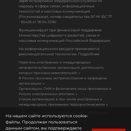
Зарегистрировано Федеральной службой по
надзору в сфере связи, информационных
технологий и массовых коммуникаций
(Роскомнадзор), номер свидетельства ЭЛ № ФС 77
- 65426 от 18.04.2016г.
Функционирует при финансовой поддержке
Министерства цифрового развития, связи и
массовых коммуникаций Российской Федерации.
На информационном ресурсе применяются
рекомендательные технологии. Подробнее.
Перечень иностранных и международных
неправительственных организаций, деятельность
↓
которых признана нежелательной:
В России признаны экстремистскими и запрещены
↓
организации:
Организации, СМИ и физические лица, признанные в
↓
России иностранными агентами:
Список организаций, в том числе иностранных и
↓
международных, признанных террористическими
Настоящий ресурс может содержать материалы
На нашем сайте используются cookie-
18+
файлы. Продолжая пользоваться
данным сайтом, вы подтверждаете
Политика конфиденциальности