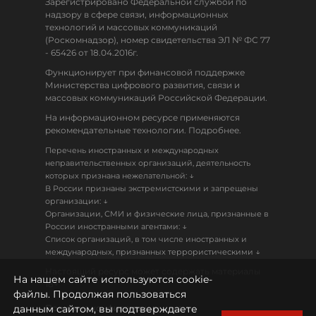
Зарегистрировано Федеральной службой по
надзору в сфере связи, информационных
технологий и массовых коммуникаций
(Роскомнадзор), номер свидетельства ЭЛ № ФС 77
- 65426 от 18.04.2016г.
Функционирует при финансовой поддержке
Министерства цифрового развития, связи и
массовых коммуникаций Российской Федерации.
На информационном ресурсе применяются
рекомендательные технологии. Подробнее.
Перечень иностранных и международных
неправительственных организаций, деятельность
↓
которых признана нежелательной:
В России признаны экстремистскими и запрещены
↓
организации:
Организации, СМИ и физические лица, признанные в
↓
России иностранными агентами:
Список организаций, в том числе иностранных и
↓
международных, признанных террористическими
Настоящий ресурс может содержать материалы
На нашем сайте используются cookie-
18+
файлы. Продолжая пользоваться
данным сайтом, вы подтверждаете
Политика конфиденциальности