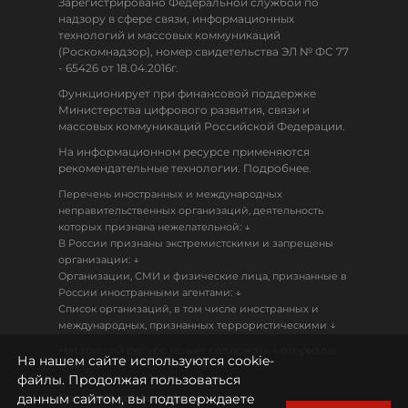
Зарегистрировано Федеральной службой по
надзору в сфере связи, информационных
технологий и массовых коммуникаций
(Роскомнадзор), номер свидетельства ЭЛ № ФС 77
- 65426 от 18.04.2016г.
Функционирует при финансовой поддержке
Министерства цифрового развития, связи и
массовых коммуникаций Российской Федерации.
На информационном ресурсе применяются
рекомендательные технологии. Подробнее.
Перечень иностранных и международных
неправительственных организаций, деятельность
↓
которых признана нежелательной:
В России признаны экстремистскими и запрещены
↓
организации:
Организации, СМИ и физические лица, признанные в
↓
России иностранными агентами:
Список организаций, в том числе иностранных и
↓
международных, признанных террористическими
Настоящий ресурс может содержать материалы
На нашем сайте используются cookie-
18+
файлы. Продолжая пользоваться
данным сайтом, вы подтверждаете
Политика конфиденциальности