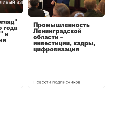
згляд"
Промышленность
ю года
Ленинградской
" и
области –
ия
инвестиции, кадры,
цифровизация
Новости подписчиков