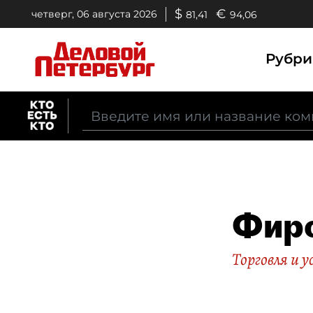
$
€
четверг, 06 августа 2026
81,41
94,06
Рубр
Фир
Торговля и у