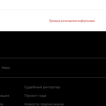
Правила размещения информации
Макс
Судебный репортер
рация
Проект года
ия
Новости подписчиков