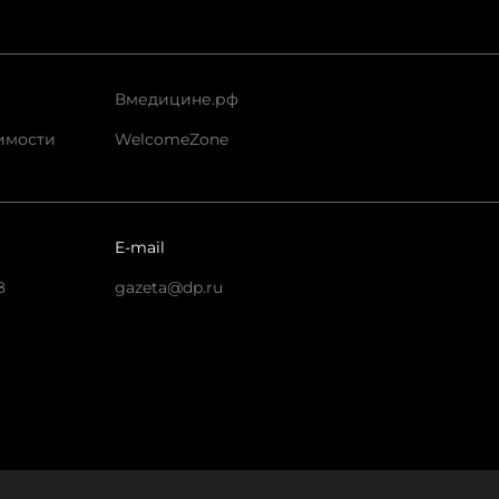
Вмедицине.рф
имости
WelcomeZone
E-mail
8
gazeta@dp.ru