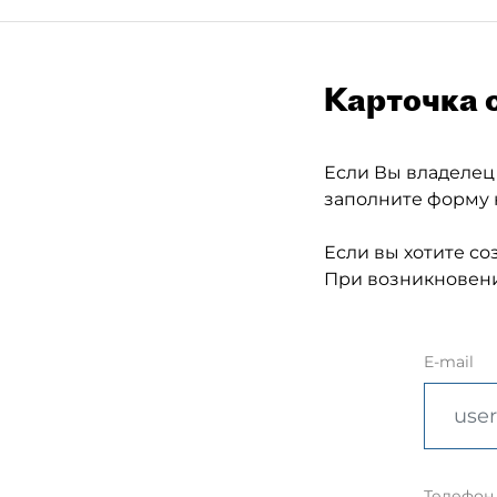
Карточка 
Если Вы владелец
заполните форму 
Если вы хотите со
При возникновени
E-mail
Телефон