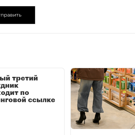
править
ый третий
удник
одит по
нговой ссылке