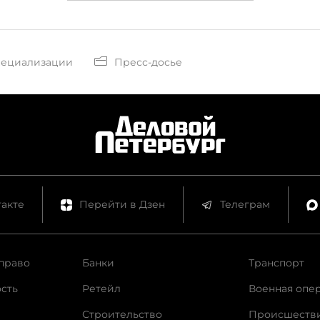
пециализации
Пресс-досье
акте
Перейти в Дзен
Телеграм
право
Банки
Транспорт
сть
Ретейл
Военная опе
Строительство
Происшеств