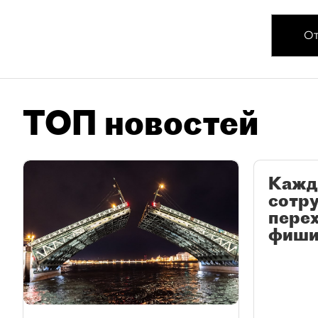
От
ТОП новостей
Кажд
сотр
перех
фиши