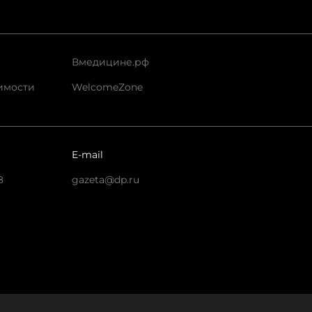
Вмедицине.рф
имости
WelcomeZone
E-mail
8
gazeta@dp.ru