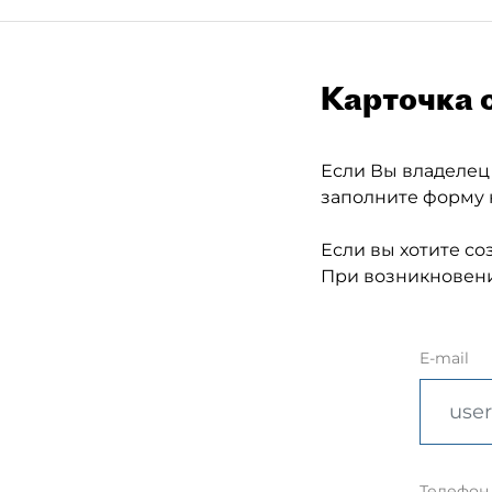
Карточка 
Если Вы владелец
заполните форму 
Если вы хотите со
При возникновени
E-mail
Телефон