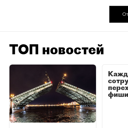
От
ТОП новостей
Кажд
сотр
перех
фиши