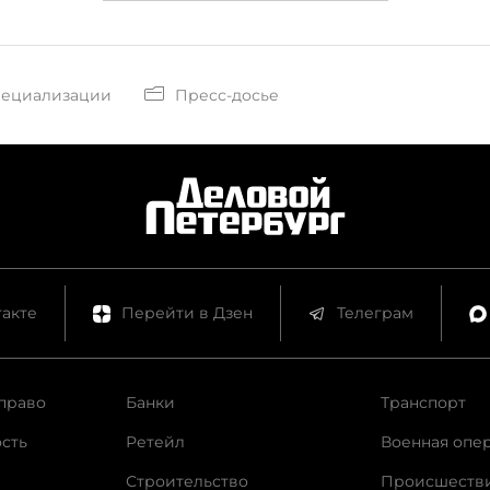
пециализации
Пресс-досье
акте
Перейти в Дзен
Телеграм
право
Банки
Транспорт
сть
Ретейл
Военная опе
Строительство
Происшеств