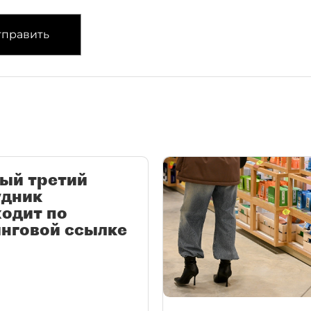
править
ый третий
удник
одит по
нговой ссылке