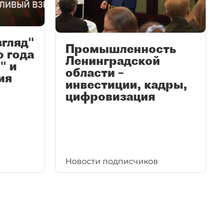
згляд"
Промышленность
ю года
Ленинградской
" и
области –
ия
инвестиции, кадры,
цифровизация
Новости подписчиков