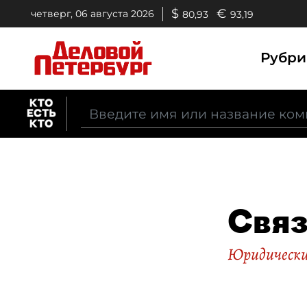
$
€
четверг, 06 августа 2026
80,93
93,19
Рубр
Связ
Юридические