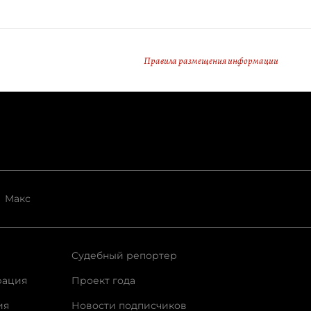
Правила размещения информации
Макс
Судебный репортер
рация
Проект года
ия
Новости подписчиков