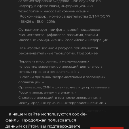
Зарегистрировано Федеральной службой по
надзору в сфере связи, информационных
технологий и массовых коммуникаций
(Роскомнадзор), номер свидетельства ЭЛ № ФС 77
- 65426 от 18.04.2016г.
Функционирует при финансовой поддержке
Министерства цифрового развития, связи и
массовых коммуникаций Российской Федерации.
На информационном ресурсе применяются
рекомендательные технологии. Подробнее.
Перечень иностранных и международных
неправительственных организаций, деятельность
↓
которых признана нежелательной:
В России признаны экстремистскими и запрещены
↓
организации:
Организации, СМИ и физические лица, признанные в
↓
России иностранными агентами:
Список организаций, в том числе иностранных и
↓
международных, признанных террористическими
Настоящий ресурс может содержать материалы
На нашем сайте используются cookie-
18+
файлы. Продолжая пользоваться
данным сайтом, вы подтверждаете
Политика конфиденциальности