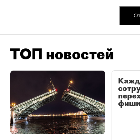
От
ТОП новостей
Кажд
сотр
перех
фиши