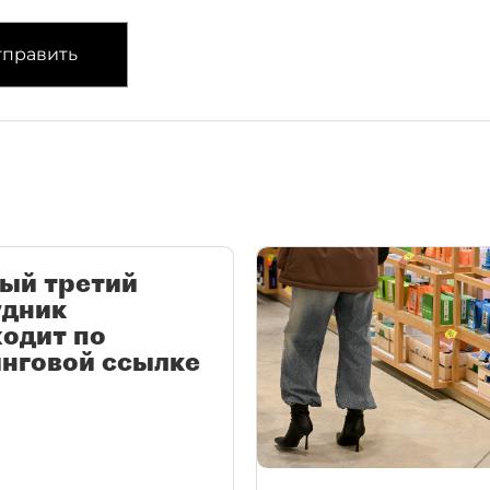
править
ый третий
удник
одит по
нговой ссылке