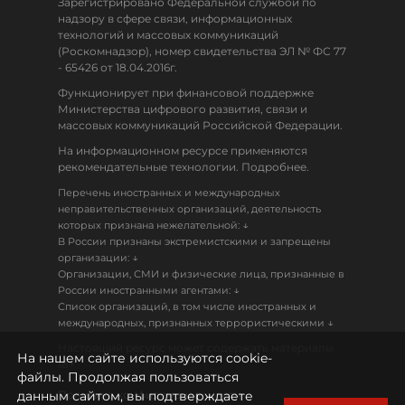
Зарегистрировано Федеральной службой по
надзору в сфере связи, информационных
технологий и массовых коммуникаций
(Роскомнадзор), номер свидетельства ЭЛ № ФС 77
- 65426 от 18.04.2016г.
Функционирует при финансовой поддержке
Министерства цифрового развития, связи и
массовых коммуникаций Российской Федерации.
На информационном ресурсе применяются
рекомендательные технологии. Подробнее.
Перечень иностранных и международных
неправительственных организаций, деятельность
↓
которых признана нежелательной:
В России признаны экстремистскими и запрещены
↓
организации:
Организации, СМИ и физические лица, признанные в
↓
России иностранными агентами:
Список организаций, в том числе иностранных и
↓
международных, признанных террористическими
Настоящий ресурс может содержать материалы
На нашем сайте используются cookie-
18+
файлы. Продолжая пользоваться
данным сайтом, вы подтверждаете
Политика конфиденциальности