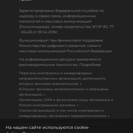
Зарегистрировано Федеральной службой по
надзору в сфере связи, информационных
технологий и массовых коммуникаций
(Роскомнадзор), номер свидетельства ЭЛ № ФС 77
- 65426 от 18.04.2016г.
Функционирует при финансовой поддержке
Министерства цифрового развития, связи и
массовых коммуникаций Российской Федерации.
На информационном ресурсе применяются
рекомендательные технологии. Подробнее.
Перечень иностранных и международных
неправительственных организаций, деятельность
↓
которых признана нежелательной:
В России признаны экстремистскими и запрещены
↓
организации:
Организации, СМИ и физические лица, признанные в
↓
России иностранными агентами:
Список организаций, в том числе иностранных и
↓
международных, признанных террористическими
Настоящий ресурс может содержать материалы
На нашем сайте используются cookie-
18+